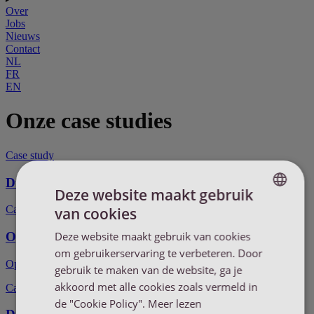
Over
Jobs
Nieuws
Contact
NL
FR
EN
Onze case studies
Case study
Duurzame transportoplossing via binnenvaart
Deze website maakt gebruik
Case study
van cookies
ENGLISH
Deze website maakt gebruik van cookies
Optimale containerbelading dankzij slip sheets
ENGLISH
om gebruikerservaring te verbeteren. Door
Optimaal laden van een reefer container.
DUTCH
gebruik te maken van de website, ga je
akkoord met alle cookies zoals vermeld in
Case study
FRENCH
de "Cookie Policy".
Meer lezen