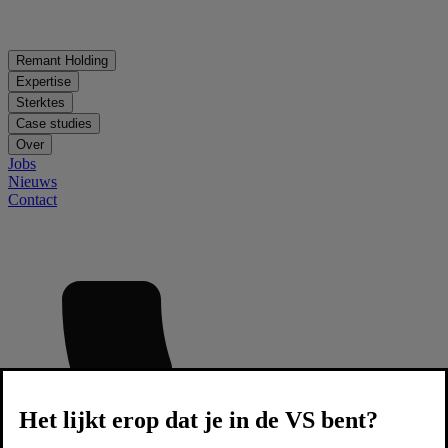
Remant Holding
Expertise
Sterktes
Case studies
Over
Jobs
Nieuws
Contact
Het lijkt erop dat je in de VS bent?