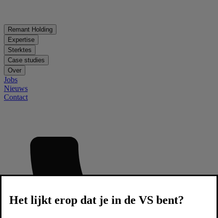
Remant Holding
Expertise
Sterktes
Case studies
Over
Jobs
Nieuws
Contact
Het lijkt erop dat je in de VS bent?