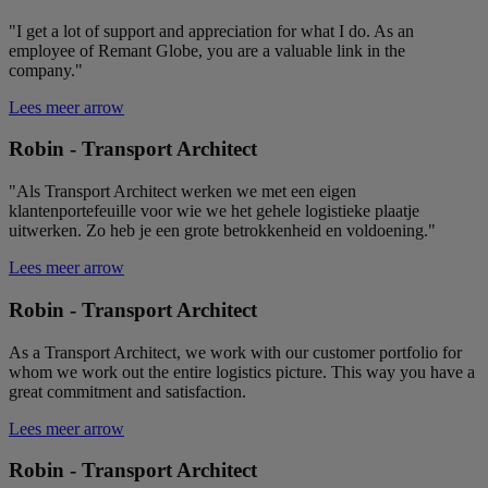
w
ge
"I get a lot of support and appreciation for what I do. As an
wo
employee of Remant Globe, you are a valuable link in the
_GRECAPTCHA
5
G
company."
Google LLC
maanden
r
www.google.com
4 weken
pl
Lees meer
arrow
no
co
(
Robin - Transport Architect
w
w
ui
"Als Transport Architect werken we met een eigen
he
klantenportefeuille voor wie we het gehele logistieke plaatje
ri
uitwerken. Zo heb je een grote betrokkenheid en voldoening."
CookieScriptConsent
1 maand
De
CookieScript
Lees meer
arrow
wo
.remant.be
do
sc
Robin - Transport Architect
t
we
v
As a Transport Architect, we work with our customer portfolio for
ee
whom we work out the entire logistics picture. This way you have a
he
ge
great commitment and satisfaction.
De
no
Lees meer
arrow
co
sc
co
Robin - Transport Architect
w