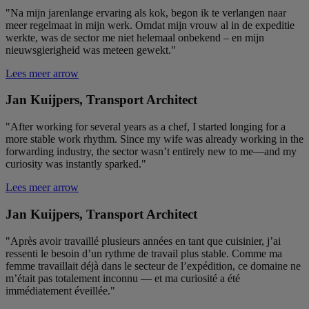
"Na mijn jarenlange ervaring als kok, begon ik te verlangen naar
meer regelmaat in mijn werk. Omdat mijn vrouw al in de expeditie
werkte, was de sector me niet helemaal onbekend – en mijn
nieuwsgierigheid was meteen gewekt."
Lees meer
arrow
Jan Kuijpers, Transport Architect
"After working for several years as a chef, I started longing for a
more stable work rhythm. Since my wife was already working in the
forwarding industry, the sector wasn’t entirely new to me—and my
curiosity was instantly sparked."
Lees meer
arrow
Jan Kuijpers, Transport Architect
"Après avoir travaillé plusieurs années en tant que cuisinier, j’ai
ressenti le besoin d’un rythme de travail plus stable. Comme ma
femme travaillait déjà dans le secteur de l’expédition, ce domaine ne
m’était pas totalement inconnu — et ma curiosité a été
immédiatement éveillée."