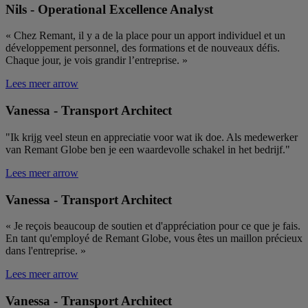
minuten
wo
Nils - Operational Excellence Analyst
56
w
seconden
n
w
« Chez Remant, il y a de la place pour un apport individuel et un
aa
développement personnel, des formations et de nouveaux défis.
op
Chaque jour, je vois grandir l’entreprise. »
d
s
de
Lees meer
arrow
st
er
Vanessa - Transport Architect
ka
"t
vo
"Ik krijg veel steun en appreciatie voor wat ik doe. Als medewerker
w
ge
van Remant Globe ben je een waardevolle schakel in het bedrijf."
wo
Google Privacy Policy
Lees meer
arrow
currentBlogWorkv1
.remant.be
59
De
minuten
wo
56
w
Vanessa - Transport Architect
seconden
va
aa
op
« Je reçois beaucoup de soutien et d'appréciation pour ce que je fais.
d
En tant qu'employé de Remant Globe, vous êtes un maillon précieux
s
dans l'entreprise. »
de
st
er
Lees meer
arrow
ka
"t
Vanessa - Transport Architect
vo