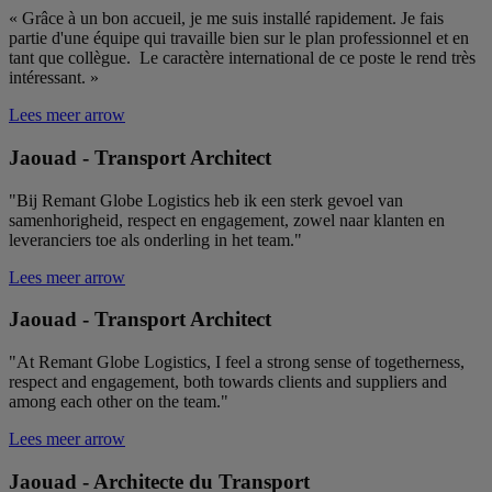
seconden
te
« Grâce à un bon accueil, je me suis installé rapidement. Je fais
w
partie d'une équipe qui travaille bien sur le plan professionnel et en
aa
op
tant que collègue. Le caractère international de ce poste le rend très
d
intéressant. »
s
de
Lees meer
arrow
st
er
ka
Jaouad - Transport Architect
"t
vo
w
"Bij Remant Globe Logistics heb ik een sterk gevoel van
ge
samenhorigheid, respect en engagement, zowel naar klanten en
wo
leveranciers toe als onderling in het team."
Lees meer
arrow
Jaouad - Transport Architect
"At Remant Globe Logistics, I feel a strong sense of togetherness,
Aanbieder
Cookie naam
Duurtijd
Omschrijving
/ Domein
respect and engagement, both towards clients and suppliers and
Aanbieder /
among each other on the team."
Cookie naam
Duurtijd
Omschrijving
_ga_BZQ83WW8N6
.remant.be
1 jaar 1
Deze cookie wordt
Domein
maand
gebruikt door
Lees meer
arrow
Google Analytics
_gid
1 dag
Deze cookiena
Google LLC
om de
gekoppeld aan
.remant.be
sessiestatus te
Google Univers
Jaouad - Architecte du Transport
behouden.