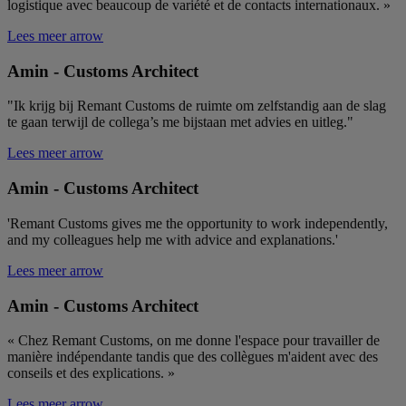
van de meer
logistique avec beaucoup de variété et de contacts internationaux. »
behouden.
gangbare
analyseservice
Lees meer
arrow
Google. Deze c
wordt gebruik
unieke gebruik
Amin - Customs Architect
onderscheiden
een willekeuri
gegenereerd 
"Ik krijg bij Remant Customs de ruimte om zelfstandig aan de slag
toe te wijzen a
te gaan terwijl de collega’s me bijstaan met advies en uitleg."
klant-ID. Het 
opgenomen in 
Lees meer
arrow
paginaverzoek
site en wordt 
om bezoekers-
Amin - Customs Architect
sessie- en
campagnegege
berekenen voo
'Remant Customs gives me the opportunity to work independently,
site-
and my colleagues help me with advice and explanations.'
analyserapport
Standaard verv
na 2 jaar, hoew
Lees meer
arrow
door website-
eigenaren kan
Amin - Customs Architect
worden aangep
YSC
Sessie
Deze cookie w
Google LLC
« Chez Remant Customs, on me donne l'espace pour travailler de
door YouTube
.youtube.com
manière indépendante tandis que des collègues m'aident avec des
ingesteld om
weergaven va
conseils et des explications. »
ingesloten vide
te houden.
Lees meer
arrow