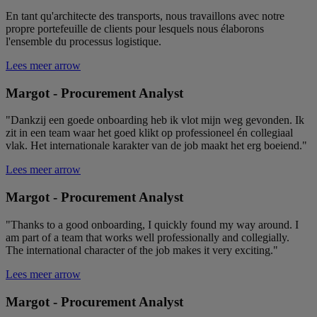
En tant qu'architecte des transports, nous travaillons avec notre
VISITOR_PRIVACY_METADATA
5
De
YouTube
maanden
wo
.youtube.com
propre portefeuille de clients pour lesquels nous élaborons
4 weken
o
l'ensemble du processus logistique.
t
v
Lees meer
arrow
ge
pr
v
Margot - Procurement Analyst
in
de
sl
"Dankzij een goede onboarding heb ik vlot mijn weg gevonden. Ik
re
zit in een team waar het goed klikt op professioneel én collegiaal
ge
d
vlak. Het internationale karakter van de job maakt het erg boeiend."
t
v
Lees meer
arrow
b
be
ve
Margot - Procurement Analyst
pr
en
"Thanks to a good onboarding, I quickly found my way around. I
z
v
am part of a team that works well professionally and collegially.
w
The international character of the job makes it very exciting."
ge
in
Lees meer
arrow
se
currentBlogTestimonialv1
.remant.be
59
De
Margot - Procurement Analyst
minuten
wo
56
w