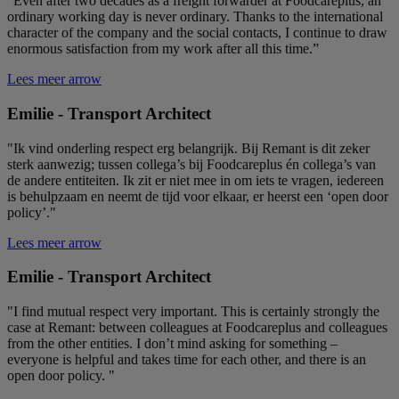
“Even after two decades as a freight forwarder at Foodcareplus, an
ordinary working day is never ordinary. Thanks to the international
character of the company and the social contacts, I continue to draw
enormous satisfaction from my work after all this time.”
Lees meer
arrow
Emilie - Transport Architect
"Ik vind onderling respect erg belangrijk. Bij Remant is dit zeker
sterk aanwezig; tussen collega’s bij Foodcareplus én collega’s van
de andere entiteiten. Ik zit er niet mee in om iets te vragen, iedereen
is behulpzaam en neemt de tijd voor elkaar, er heerst een ‘open door
policy’."
Lees meer
arrow
Emilie - Transport Architect
"I find mutual respect very important. This is certainly strongly the
case at Remant: between colleagues at Foodcareplus and colleagues
from the other entities. I don’t mind asking for something –
everyone is helpful and takes time for each other, and there is an
open door policy. "