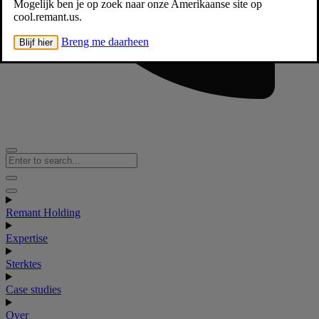
Mogelijk ben je op zoek naar onze Amerikaanse site op
cool.remant.us.
Breng me daarheen
Blijf hier
Remant Holding
Expertise
Sterktes
Case studies
Over