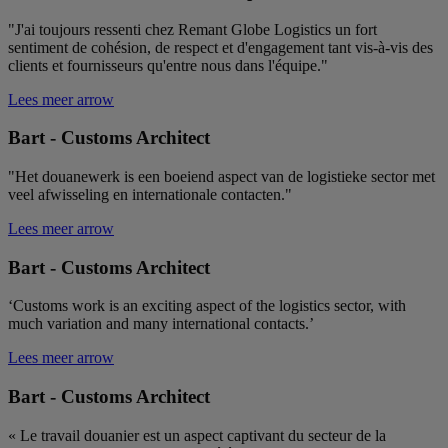
Analytics. Dit l
nieuwe cookie 
_gat_UA-45337217-
.remant.be
1
Dit is een
"J'ai toujours ressenti chez Remant Globe Logistics un fort
en vanaf het v
29
minuut
patroontype-
van 2017 is er 
sentiment de cohésion, de respect et d'engagement tant vis-à-vis des
cookie ingesteld
informatie
clients et fournisseurs qu'entre nous dans l'équipe."
door Google
beschikbaar v
Analytics, waarbij
Google. Het lij
het
Lees meer
arrow
unieke waarde
patroonelement
slaan en bij te
in de naam het
voor elke bezo
Bart - Customs Architect
unieke
pagina.
identiteitsnummer
bevat van het
VISITOR_INFO1_LIVE
5
Deze cookie w
Google LLC
"Het douanewerk is een boeiend aspect van de logistieke sector met
account of de
maanden
door YouTube
.youtube.com
website waarop
veel afwisseling en internationale contacten."
4 weken
ingesteld om
het betrekking
gebruikersvoo
heeft. Het is een
bij te houden 
Lees meer
arrow
variatie op de
YouTube-video'
_gat-cookie die
in sites zijn
wordt gebruikt
Bart - Customs Architect
ingesloten; he
om de
ook bepalen o
hoeveelheid
websitebezoek
‘Customs work is an exciting aspect of the logistics sector, with
gegevens die
nieuwe of oud
Google registreert
much variation and many international contacts.’
versie van de
op websites met
YouTube-inter
veel verkeer te
gebruikt.
Lees meer
arrow
beperken.
_ga
1 jaar 1
Deze cookiena
Google LLC
_ga_QK5J1WNST7
.remant.be
1 jaar 1
Deze cookie wordt
Bart - Customs Architect
maand
gekoppeld aan
.remant.be
maand
gebruikt door
Google Univers
Google Analytics
Analytics, wat 
om de
« Le travail douanier est un aspect captivant du secteur de la
belangrijke upd
sessiestatus te